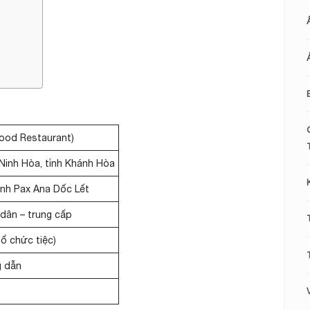
food Restaurant)
ã Ninh Hòa, tỉnh Khánh Hòa
nh Pax Ana Dốc Lết
 dân – trung cấp
tổ chức tiệc)
g dẫn