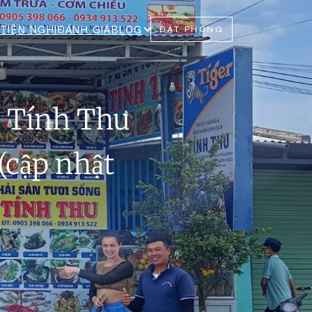
TIỆN NGHI
ĐÁNH GIÁ
BLOG
ĐẶT PHÒNG
n Tính Thu
(cập nhật