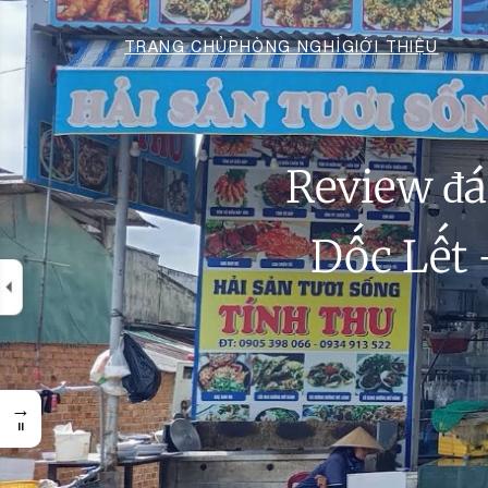
TRANG CHỦ
PHÒNG NGHỈ
GIỚI THIỆU
Review đá
Dốc Lết 
→
=