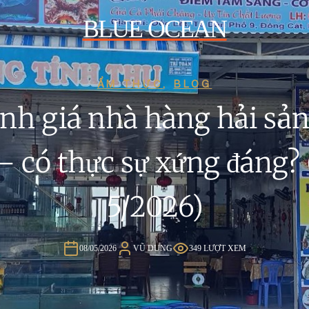
BLUE OCEAN
ẨM THỰC
,
BLOG
nh giá nhà hàng hải sả
– có thực sự xứng đáng? 
5/2026)
08/05/2026
VŨ DUNG
349 LƯỢT XEM