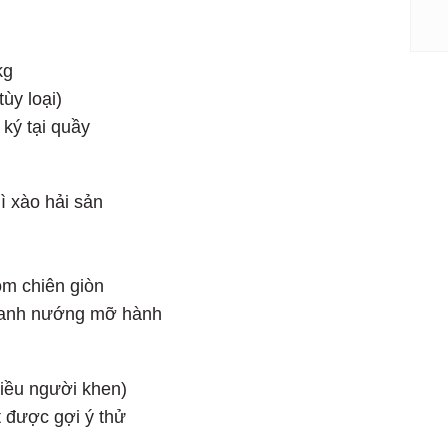
kg
ùy loại)
 ký tại quầy
ì xào hải sản
m chiên giòn
xanh nướng mỡ hành
hiều người khen)
ệt được gợi ý thử