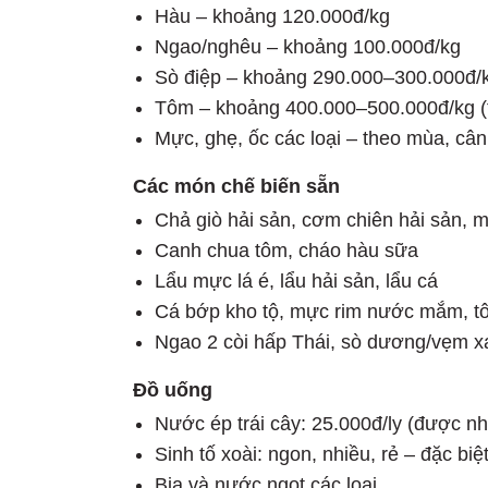
Hàu – khoảng 120.000đ/kg
Ngao/nghêu – khoảng 100.000đ/kg
Sò điệp – khoảng 290.000–300.000đ/
Tôm – khoảng 400.000–500.000đ/kg (t
Mực, ghẹ, ốc các loại – theo mùa, cân
Các món chế biến sẵn
Chả giò hải sản, cơm chiên hải sản, m
Canh chua tôm, cháo hàu sữa
Lẩu mực lá é, lẩu hải sản, lẩu cá
Cá bớp kho tộ, mực rim nước mắm, tô
Ngao 2 còi hấp Thái, sò dương/vẹm 
Đồ uống
Nước ép trái cây: 25.000đ/ly (được n
Sinh tố xoài: ngon, nhiều, rẻ – đặc bi
Bia và nước ngọt các loại