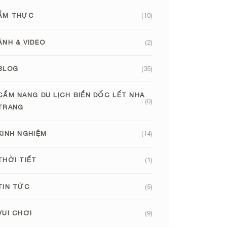
ẨM THỰC
(10)
ẢNH & VIDEO
(2)
BLOG
(35)
CẨM NANG DU LỊCH BIỂN DỐC LẾT NHA
(0)
TRANG
KINH NGHIỆM
(14)
THỜI TIẾT
(1)
TIN TỨC
(5)
VUI CHƠI
(9)