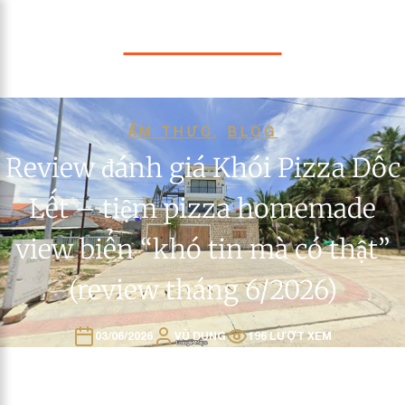
BLUE OCEAN
ẨM THỰC
,
BLOG
Review đánh giá Khói Pizza Dốc
Lết – tiệm pizza homemade
view biển “khó tin mà có thật”
(review tháng 6/2026)
03/06/2026
VŨ DUNG
196 LƯỢT XEM