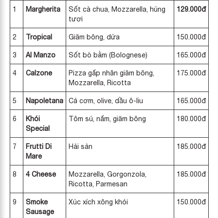
1
Margherita
Sốt cà chua, Mozzarella, húng
129.000đ
tươi
2
Tropical
Giăm bông, dứa
150.000đ
3
Al Manzo
Sốt bò bằm (Bolognese)
165.000đ
4
Calzone
Pizza gấp nhân giăm bông,
175.000đ
Mozzarella, Ricotta
5
Napoletana
Cá cơm, olive, dầu ô-liu
165.000đ
6
Khói
Tôm sú, nấm, giăm bông
180.000đ
Special
7
Frutti Di
Hải sản
185.000đ
Mare
8
4 Cheese
Mozzarella, Gorgonzola,
185.000đ
Ricotta, Parmesan
9
Smoke
Xúc xích xông khói
150.000đ
Sausage