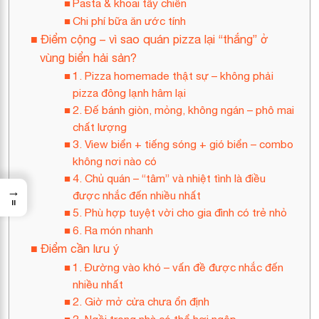
Pasta & khoai tây chiên
Chi phí bữa ăn ước tính
Điểm cộng – vì sao quán pizza lại “thắng” ở
vùng biển hải sản?
1. Pizza homemade thật sự – không phải
pizza đông lạnh hâm lại
2. Đế bánh giòn, mỏng, không ngán – phô mai
chất lượng
3. View biển + tiếng sóng + gió biển – combo
không nơi nào có
4. Chủ quán – “tâm” và nhiệt tình là điều
→
được nhắc đến nhiều nhất
=
5. Phù hợp tuyệt vời cho gia đình có trẻ nhỏ
6. Ra món nhanh
Điểm cần lưu ý
1. Đường vào khó – vấn đề được nhắc đến
nhiều nhất
2. Giờ mở cửa chưa ổn định