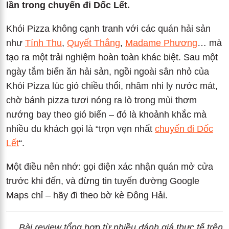
lần trong chuyến đi Dốc Lết.
Khói Pizza không cạnh tranh với các quán hải sản
như
Tính Thu
,
Quyết Thắng
,
Madame Phương
… mà
tạo ra một trải nghiệm hoàn toàn khác biệt. Sau một
ngày tắm biển ăn hải sản, ngồi ngoài sân nhỏ của
Khói Pizza lúc gió chiều thổi, nhâm nhi ly nước mát,
chờ bánh pizza tươi nóng ra lò trong mùi thơm
nướng bay theo gió biển – đó là khoảnh khắc mà
nhiều du khách gọi là “trọn vẹn nhất
chuyến đi Dốc
Lết
“.
Một điều nên nhớ: gọi điện xác nhận quán mở cửa
trước khi đến, và đừng tin tuyến đường Google
Maps chỉ – hãy đi theo bờ kè Đông Hải.
Bài review tổng hợp từ nhiều đánh giá thực tế trên