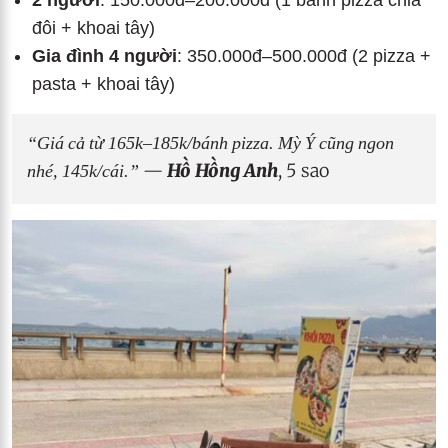
2 người
: 150.000đ–200.000đ (1 bánh pizza chia
đôi + khoai tây)
Gia đình 4 người
: 350.000đ–500.000đ (2 pizza +
pasta + khoai tây)
“Giá cả từ 165k–185k/bánh pizza. Mỳ Ý cũng ngon
nhé, 145k/cái.”
—
Hồ Hồng Anh
, 5 sao