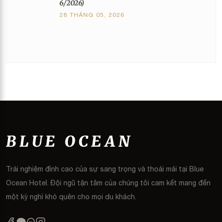
6/2026)
28 THÁNG 05, 2026
BLUE OCEAN
Trải nghiệm đỉnh cao của sự sang trọng và thoải mái tại Blue
Ocean Hotel. Đội ngũ tận tâm của chúng tôi cam kết mang đến
một kỳ nghỉ khó quên cho mọi du khách.