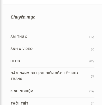
Chuyên mục
ẨM THỰC
(10)
ẢNH & VIDEO
(2)
BLOG
(35)
CẨM NANG DU LỊCH BIỂN DỐC LẾT NHA
(0)
TRANG
KINH NGHIỆM
(14)
THỜI TIẾT
(1)