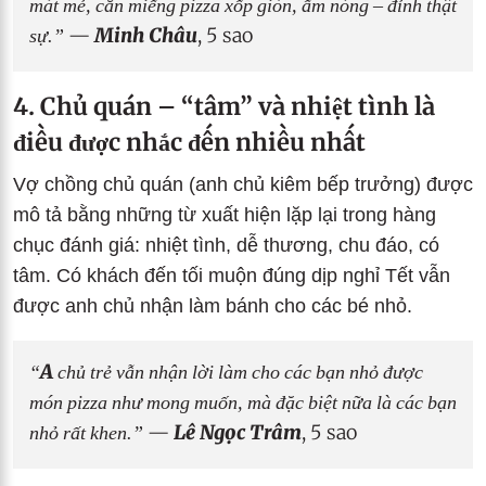
mát mẻ, cắn miếng pizza xốp giòn, ấm nóng – đỉnh thật
sự.”
—
Minh Châu
, 5 sao
4. Chủ quán – “tâm” và nhiệt tình là
điều được nhắc đến nhiều nhất
Vợ chồng chủ quán (anh chủ kiêm bếp trưởng) được
mô tả bằng những từ xuất hiện lặp lại trong hàng
chục đánh giá: nhiệt tình, dễ thương, chu đáo, có
tâm. Có khách đến tối muộn đúng dịp nghỉ Tết vẫn
được anh chủ nhận làm bánh cho các bé nhỏ.
“A chủ trẻ vẫn nhận lời làm cho các bạn nhỏ được
món pizza như mong muốn, mà đặc biệt nữa là các bạn
nhỏ rất khen.”
—
Lê Ngọc Trâm
, 5 sao