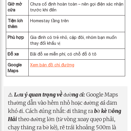
Giờ mở
Chưa cố định hoàn toàn – nên gọi điện xác nhận
cửa
trước khi đến
Tiện ích
Homestay tầng trên
thêm
Phù hợp
Gia đình có trẻ nhỏ, cặp đôi, nhóm bạn muốn
thay đổi khẩu vị
Đỗ xe
Bãi đỗ xe miễn phí, có chỗ đỗ ô tô
Google
Xem bản đồ chỉ đường
Maps
⚠️
Lưu ý quan trọng về đường đi:
Google Maps
thường dẫn vào hẻm nhỏ hoặc đường đá dăm
khó đi. Cách đúng nhất: đi thẳng ra
bờ kè Đông
Hải
theo đường lớn (từ vòng xoay quẹo phải,
chạy thẳng ra bờ kè), rẽ trái khoảng 500m là