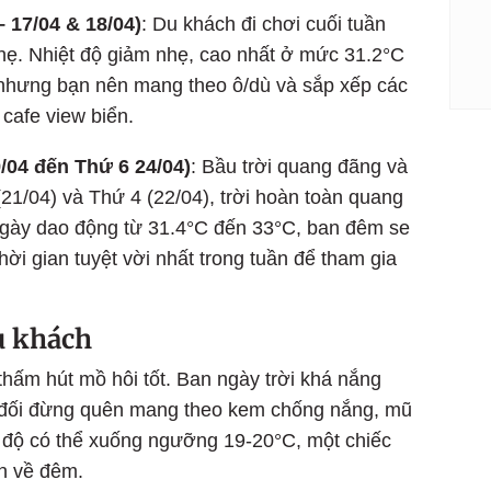
 17/04 & 18/04)
: Du khách đi chơi cuối tuần
nhẹ. Nhiệt độ giảm nhẹ, cao nhất ở mức 31.2°C
nhưng bạn nên mang theo ô/dù và sắp xếp các
cafe view biển.
/04 đến Thứ 6 24/04)
: Bầu trời quang đãng và
(21/04) và Thứ 4 (22/04), trời hoàn toàn quang
ngày dao động từ 31.4°C đến 33°C, ban đêm se
ời gian tuyệt vời nhất trong tuần để tham gia
u khách
thấm hút mồ hôi tốt. Ban ngày trời khá nắng
yệt đối đừng quên mang theo kem chống nắng, mũ
 độ có thể xuống ngưỡng 19-20°C, một chiếc
ển về đêm.