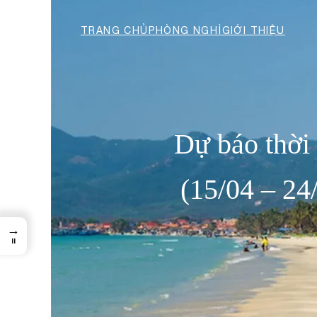
TRANG CHỦ
PHÒNG NGHỈ
GIỚI THIỆU
Dự báo thời 
(15/04 – 24
→
=