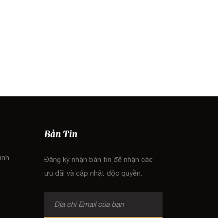
Bản Tin
inh
Đăng ký nhận bản tin để nhận các
ưu đãi và cập nhật độc quyền.