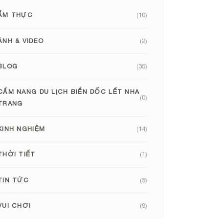
ẨM THỰC
(10)
ẢNH & VIDEO
(2)
BLOG
(35)
CẨM NANG DU LỊCH BIỂN DỐC LẾT NHA
(0)
TRANG
KINH NGHIỆM
(14)
THỜI TIẾT
(1)
TIN TỨC
(5)
VUI CHƠI
(9)