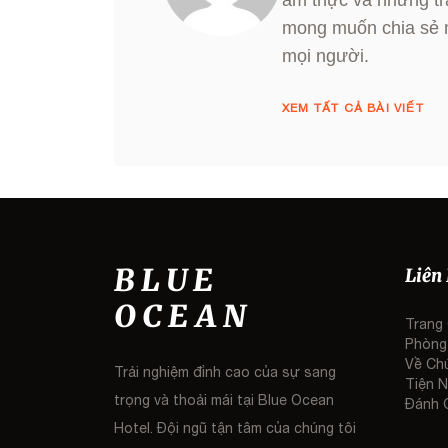
ẩm thực và những tr
mong muốn chia sẻ 
mọi người.
XEM TẤT CẢ BÀI VIẾT
BLUE
Liên
OCEAN
Trang
Phòng
Về Ch
Trải nghiệm đỉnh cao của sự sang
Tiện N
trọng và thoải mái tại Blue Ocean
Đánh 
Hotel. Đội ngũ tận tâm của chúng tôi