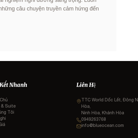
ải nghiệm nghỉ dưỡng sang trọng. Luôn
những câu chuyện truyền cảm hứng đến
 Kết Nhanh
Liên Hệ
 Chủ
TTC World Dốc Lết, Đông N
 & Suite
Hòa,
úng Tôi
Ninh Hòa, Khánh Hòa
ghi
0949263768
Giá
info@blueocean.com