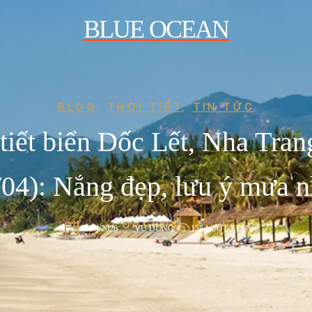
BLUE OCEAN
BLOG
,
THỜI TIẾT
,
TIN TỨC
tiết biển Dốc Lết, Nha Tran
/04): Nắng đẹp, lưu ý mưa n
15/04/2026
VŨ DUNG
158 LƯỢT XEM