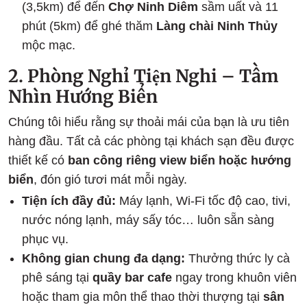
(3,5km) để đến
Chợ Ninh Diêm
sầm uất và 11
phút (5km) để ghé thăm
Làng chài Ninh Thủy
mộc mạc.
2. Phòng Nghỉ Tiện Nghi – Tầm
Nhìn Hướng Biển
Chúng tôi hiểu rằng sự thoải mái của bạn là ưu tiên
hàng đầu. Tất cả các phòng tại khách sạn đều được
thiết kế có
ban công riêng view biển hoặc hướng
biển
, đón gió tươi mát mỗi ngày.
Tiện ích đầy đủ:
Máy lạnh, Wi-Fi tốc độ cao, tivi,
nước nóng lạnh, máy sấy tóc… luôn sẵn sàng
phục vụ.
Không gian chung đa dạng:
Thưởng thức ly cà
phê sáng tại
quầy bar cafe
ngay trong khuôn viên
hoặc tham gia môn thể thao thời thượng tại
sân