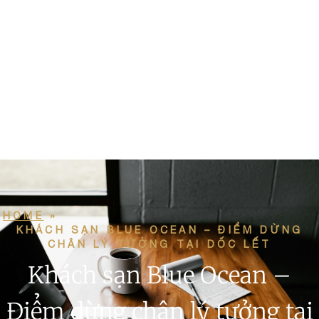
HOME
»
KHÁCH SẠN BLUE OCEAN – ĐIỂM DỪNG
CHÂN LÝ TƯỞNG TẠI DỐC LẾT
Khách sạn Blue Ocean –
Điểm dừng chân lý tưởng tại