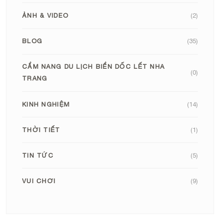
ẢNH & VIDEO
(2)
BLOG
(35)
CẨM NANG DU LỊCH BIỂN DỐC LẾT NHA
(0)
TRANG
KINH NGHIỆM
(14)
THỜI TIẾT
(1)
TIN TỨC
(5)
VUI CHƠI
(9)