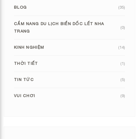
BLOG
(35)
CẨM NANG DU LỊCH BIỂN DỐC LẾT NHA
(0)
TRANG
KINH NGHIỆM
(14)
THỜI TIẾT
(1)
TIN TỨC
(5)
VUI CHƠI
(9)