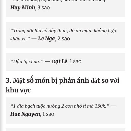
Huy Minh
, 3 sao
“Trong nồi lẩu có dây thun, đồ ăn mặn, không hợp
khẩu vị.”
—
Le Nga
, 2 sao
“Đậu bị chua.”
—
Đạt Lê
, 1 sao
3. Một số món bị phản ánh đắt so với
khu vực
“1 dĩa bạch tuộc nướng 2 con nhỏ tí mà 150k.”
—
Hue Nguyen
, 1 sao