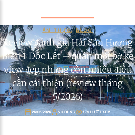
BLUE OCEAN
ẨM THỰC
,
BLOG
Review đánh giá Hải Sản Hương
Biển 1 Dốc Lết – quán mới bờ kè
view đẹp nhưng còn nhiều điều
cần cải thiện (review tháng
5/2026)
26/05/2026
VŨ DUNG
174 LƯỢT XEM