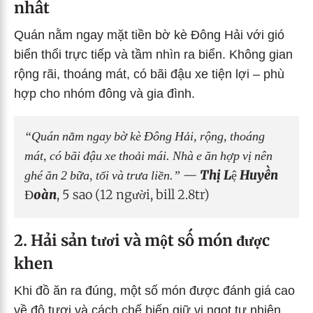
nhất
Quán nằm ngay mặt tiền bờ kè Đông Hải với gió
biển thổi trực tiếp và tầm nhìn ra biển. Không gian
rộng rãi, thoáng mát, có bãi đậu xe tiện lợi – phù
hợp cho nhóm đông và gia đình.
“Quán nằm ngay bờ kè Đông Hải, rộng, thoáng
mát, có bãi đậu xe thoải mái. Nhà e ăn hợp vị nên
ghé ăn 2 bữa, tối và trưa liền.”
—
Thị Lệ Huyền
Đoàn
, 5 sao (12 người, bill 2.8tr)
2. Hải sản tươi và một số món được
khen
Khi đồ ăn ra đúng, một số món được đánh giá cao
về độ tươi và cách chế biến giữ vị ngọt tự nhiên.